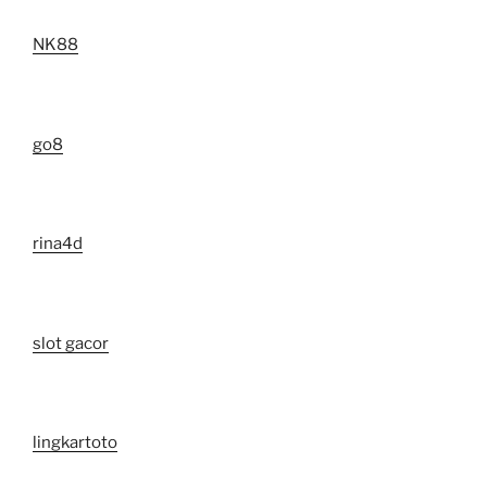
NK88
go8
rina4d
slot gacor
lingkartoto