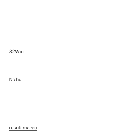
32Win
No hu
result macau