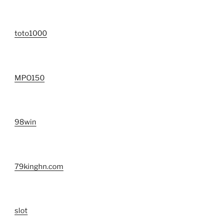
toto1000
MPO150
98win
79kinghn.com
slot