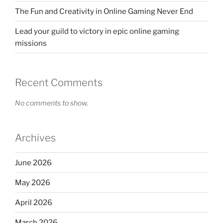
The Fun and Creativity in Online Gaming Never End
Lead your guild to victory in epic online gaming
missions
Recent Comments
No comments to show.
Archives
June 2026
May 2026
April 2026
March 2026