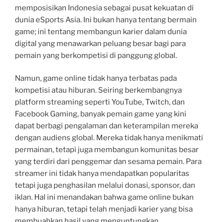
memposisikan Indonesia sebagai pusat kekuatan di
dunia eSports Asia. Ini bukan hanya tentang bermain
game; ini tentang membangun karier dalam dunia
digital yang menawarkan peluang besar bagi para
pemain yang berkompetisi di panggung global.
Namun, game online tidak hanya terbatas pada
kompetisi atau hiburan. Seiring berkembangnya
platform streaming seperti YouTube, Twitch, dan
Facebook Gaming, banyak pemain game yang kini
dapat berbagi pengalaman dan keterampilan mereka
dengan audiens global. Mereka tidak hanya menikmati
permainan, tetapi juga membangun komunitas besar
yang terdiri dari penggemar dan sesama pemain. Para
streamer ini tidak hanya mendapatkan popularitas
tetapi juga penghasilan melalui donasi, sponsor, dan
iklan. Hal ini menandakan bahwa game online bukan
hanya hiburan, tetapi telah menjadi karier yang bisa
membuahkan hasil yang menguntungkan.