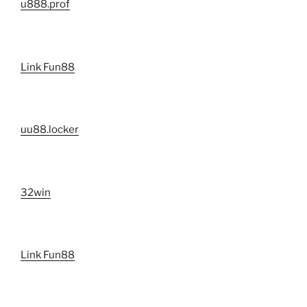
u888.prof
Link Fun88
uu88.locker
32win
Link Fun88