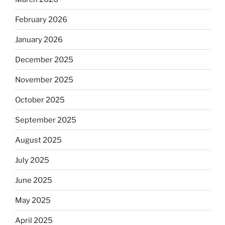
February 2026
January 2026
December 2025
November 2025
October 2025
September 2025
August 2025
July 2025
June 2025
May 2025
April 2025