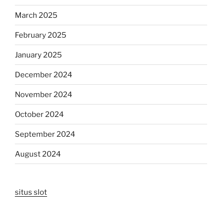
March 2025
February 2025
January 2025
December 2024
November 2024
October 2024
September 2024
August 2024
situs slot