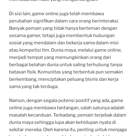
Di sisi lain, game online juga telah membawa
perubahan signifikan dalam cara orang berinteraksi.
Banyak pemain yang tidak hanya berteman dengan
sesama gamer, tetapi juga membentuk hubungan
sosial yang mendalam dan bekerja sama dalam misi
atau kompetisi tim. Dunia maya, melalui game online,
menjadi tempat yang memungkinkan orang dari
berbagai belahan dunia untuk saling terhubung tanpa
batasan fisik. Komunitas yang terbentuk pun semakin
berkembang, menciptakan peluang bisnis dan kerja
sama yang tak terduga.
Namun, dengan segala potensi positif yang ada, game
online juga membawa tantangan, salah satunya adalah
masalah kecanduan. Terkadang, pemain terjebak dalam
dunia maya sehingga lupa akan kehidupan nyata di
sekitar mereka. Oleh karena itu, penting untuk menjaga