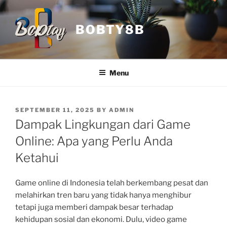
Skip
to
BOBTY8B
content
Menu
POSTED
SEPTEMBER 11, 2025
BY
ADMIN
ON
Dampak Lingkungan dari Game
Online: Apa yang Perlu Anda
Ketahui
Game online di Indonesia telah berkembang pesat dan
melahirkan tren baru yang tidak hanya menghibur
tetapi juga memberi dampak besar terhadap
kehidupan sosial dan ekonomi. Dulu, video game